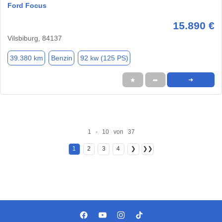
Ford Focus
15.890 €
Vilsbiburg, 84137
39.380 km
Benzin
92 kw (125 PS)
★
➦
➜
1 - 10 von 37
1
2
3
4
❯
❯❯