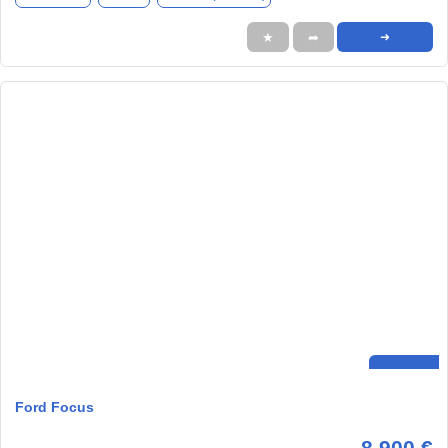
★
➦
➜
Ford Focus
8.900 €