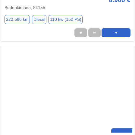
Bodenkirchen, 84155
222.586 km
Diesel
110 kw (150 PS)
★
➦
➜