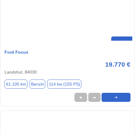
Ford Focus
19.770 €
Landshut, 84030
61.105 km
Benzin
114 kw (155 PS)
★
➦
➜