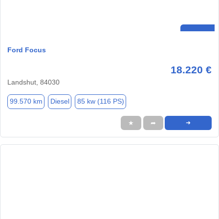
Ford Focus
18.220 €
Landshut, 84030
99.570 km
Diesel
85 kw (116 PS)
★
➦
➜