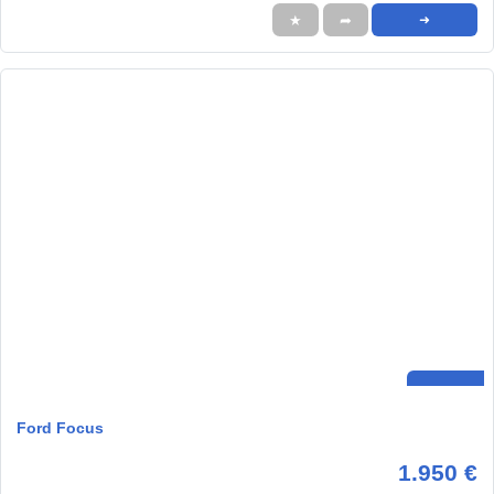
★
➦
➜
Ford Focus
1.950 €