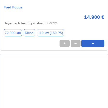
Ford Focus
14.900 €
Bayerbach bei Ergoldsbach, 84092
72.900 km
Diesel
110 kw (150 PS)
★
➦
➜