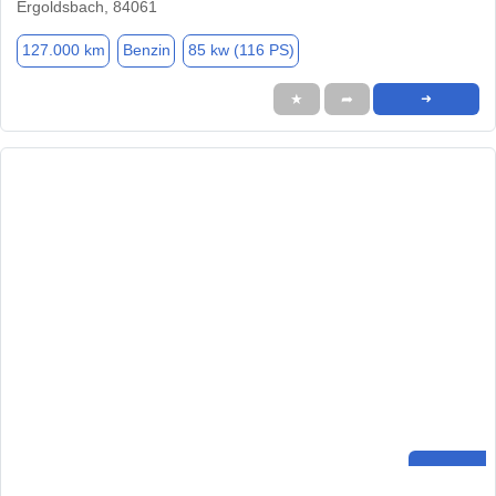
Ergoldsbach, 84061
127.000 km
Benzin
85 kw (116 PS)
★
➦
➜