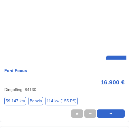
Ford Focus
16.900 €
Dingolfing, 84130
59.147 km
Benzin
114 kw (155 PS)
★
➦
➜