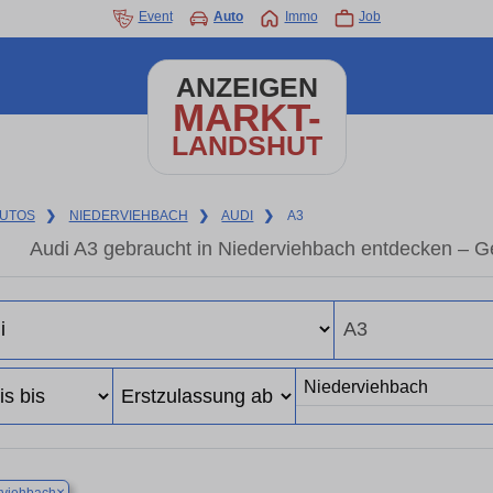
Event
Auto
Immo
Job
ANZEIGEN
MARKT-
LANDSHUT
UTOS
❯
NIEDERVIEHBACH
❯
AUDI
❯
A3
Audi A3 gebraucht in Niederviehbach entdecken – G
×