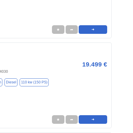
★
➦
➜
19.499 €
84030
m
Diesel
110 kw (150 PS)
★
➦
➜