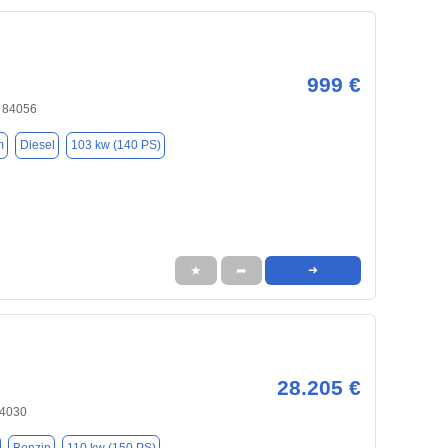
999 €
, 84056
m
Diesel
103 kw (140 PS)
★
➦
➜
28.205 €
84030