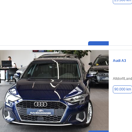
25.300 km
Audi A3
Altdorf/Lan
90.000 km