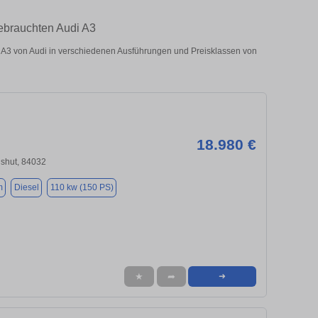
gebrauchten Audi A3
A3 von Audi in verschiedenen Ausführungen und Preisklassen von
18.980 €
dshut, 84032
m
Diesel
110 kw (150 PS)
★
➦
➜