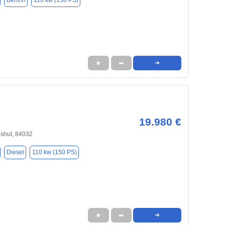
Benzin
110 kw (150 PS)
★
➦
➜
19.980 €
dshut, 84032
Diesel
110 kw (150 PS)
★
➦
➜