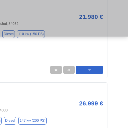
21.980 €
dshut, 84032
Diesel
110 kw (150 PS)
★
➦
➜
26.999 €
84030
m
Diesel
147 kw (200 PS)