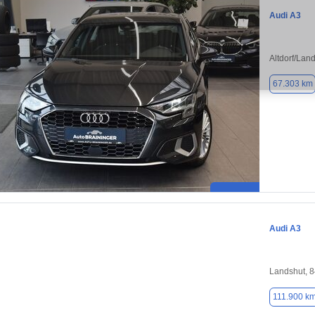
Audi A3
Altdorf/Lan
67.303 km
Audi A3
Landshut, 
111.900 k