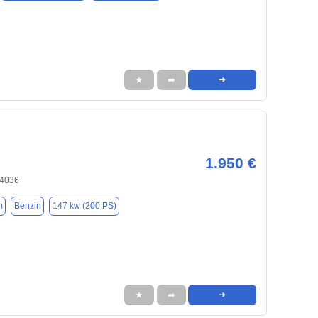
★
➦
➜
1.950 €
84036
m
Benzin
147 kw (200 PS)
★
➦
➜