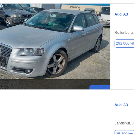
Audi A3
Rottenburg
292.000 k
Audi A3
Landshut, 