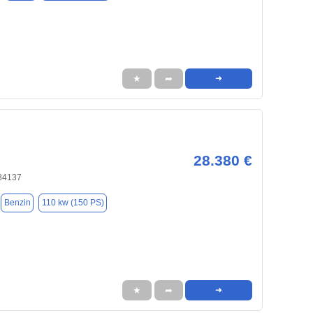
★
➦
➜
28.380 €
 84137
Benzin
110 kw (150 PS)
★
➦
➜