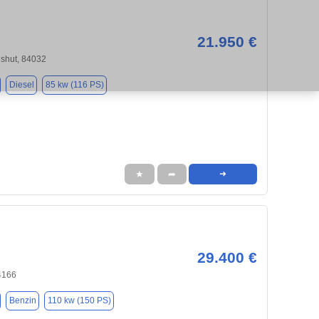
21.950 €
dshut, 84032
Diesel
85 kw (116 PS)
★
➦
➜
29.400 €
4166
Benzin
110 kw (150 PS)