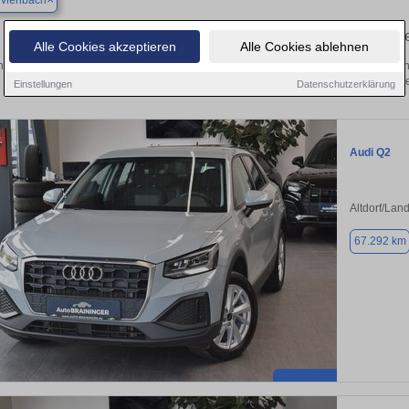
rviehbach
Finden Sie in Niederviehbach Ihren 
Alle Cookies akzeptieren
Alle Cookies ablehnen
 Sie in Niederviehbach einen Audi Q2 Gebrauchtwagen? Entdecken Sie gebraucht
von privat und vom Händle
Einstellungen
Datenschutzerklärung
Audi Q2
Altdorf/Lan
67.292 km