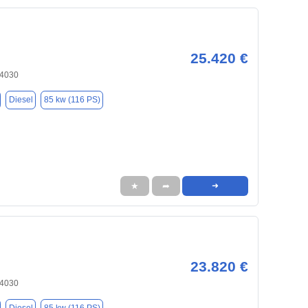
25.420 €
84030
Diesel
85 kw (116 PS)
★
➦
➜
23.820 €
84030