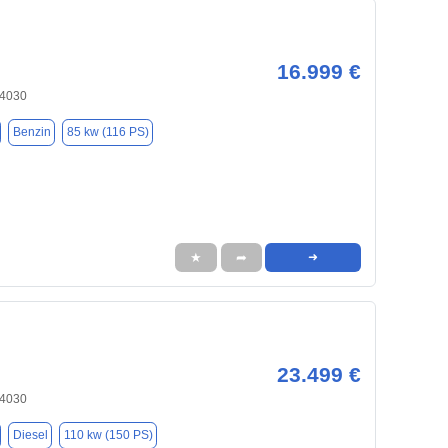
16.999 €
84030
Benzin
85 kw (116 PS)
★
➦
➜
23.499 €
84030
Diesel
110 kw (150 PS)