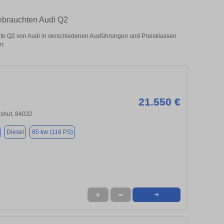
gebrauchten Audi Q2
e Q2 von Audi in verschiedenen Ausführungen und Preisklassen
r.
21.550 €
dshut, 84032
Diesel
85 kw (116 PS)
★
➦
➜