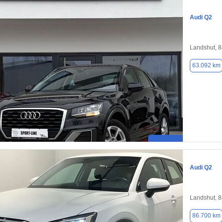
Audi Q2
Landshut, 
63.092 km
Audi Q2
Landshut, 
86.700 km