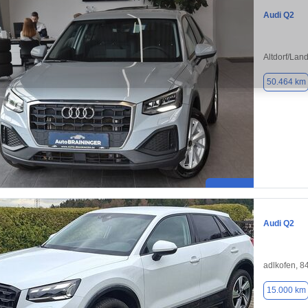
Audi Q2
Altdorf/Lan
50.464 km
Audi Q2
adlkofen, 8
15.000 km