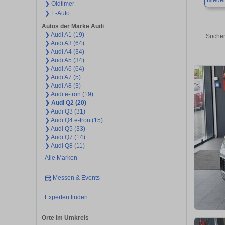
Niede
❯ Oldtimer
❯ E-Auto
Autos der Marke Audi
❯ Audi A1 (19)
Suchen
❯ Audi A3 (64)
❯ Audi A4 (34)
❯ Audi A5 (34)
❯ Audi A6 (64)
❯ Audi A7 (5)
❯ Audi A8 (3)
❯ Audi e-tron (19)
❯ Audi Q2 (20)
❯ Audi Q3 (31)
❯ Audi Q4 e-tron (15)
❯ Audi Q5 (33)
❯ Audi Q7 (14)
❯ Audi Q8 (11)
Alle Marken
Messen & Events
Experten finden
Orte im Umkreis