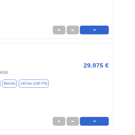
★
➦
➜
29.975 €
84030
Benzin
140 kw (190 PS)
★
➦
➜