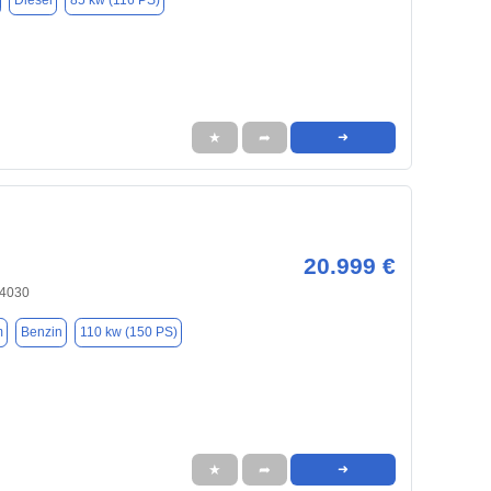
Diesel
85 kw (116 PS)
★
➦
➜
20.999 €
84030
m
Benzin
110 kw (150 PS)
★
➦
➜