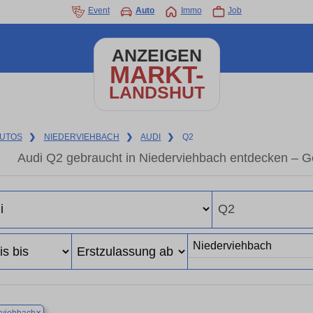
Event
Auto
Immo
Job
ANZEIGEN
MARKT-
LANDSHUT
UTOS
❯
NIEDERVIEHBACH
❯
AUDI
❯
Q2
Audi Q2 gebraucht in Niederviehbach entdecken – G
×