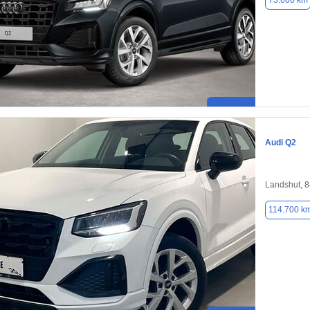
73.600 km
Audi Q2
Landshut, 
114.700 k