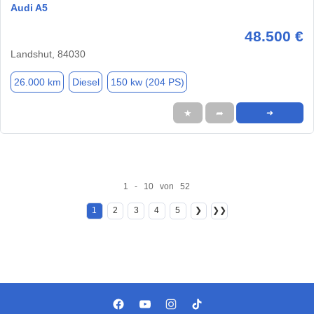
Audi A5
48.500 €
Landshut, 84030
26.000 km
Diesel
150 kw (204 PS)
★
➦
➜
1 - 10 von 52
1
2
3
4
5
❯
❯❯