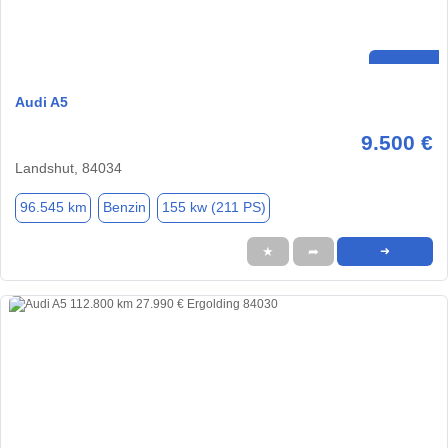
Audi A5
9.500 €
Landshut, 84034
96.545 km
Benzin
155 kw (211 PS)
★
➦
➜