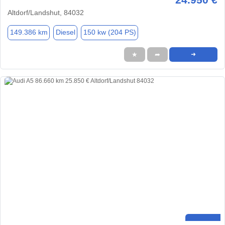
Altdorf/Landshut, 84032
149.386 km
Diesel
150 kw (204 PS)
★
➦
➜