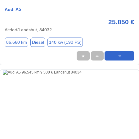
Audi A5
25.850 €
Altdorf/Landshut, 84032
86.660 km
Diesel
140 kw (190 PS)
★
➦
➜