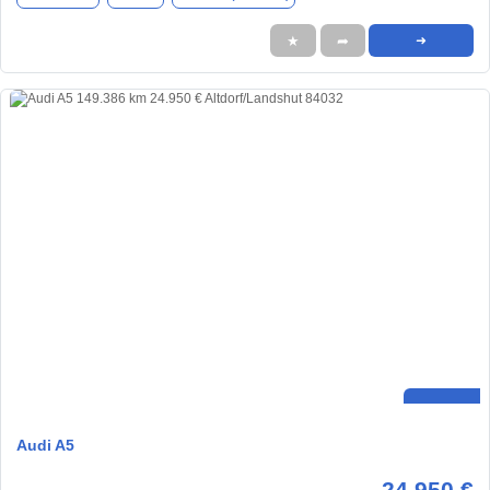
★
➦
➜
Audi A5
24.950 €