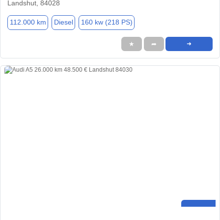
Landshut, 84028
112.000 km
Diesel
160 kw (218 PS)
★
➦
➜