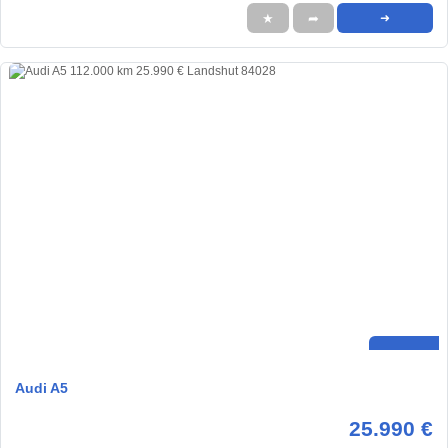
★
➦
➜
Audi A5
25.990 €