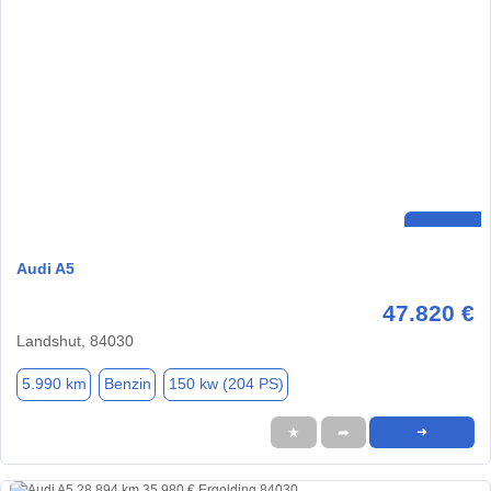
Audi A5
47.820 €
Landshut, 84030
5.990 km
Benzin
150 kw (204 PS)
★
➦
➜