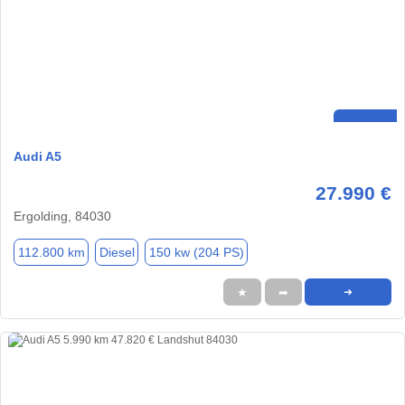
Audi A5
27.990 €
Ergolding, 84030
112.800 km
Diesel
150 kw (204 PS)
★
➦
➜