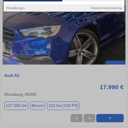
Einstellungen
Datenschutzerklärung
Audi A3
17.990 €
Moosburg, 85368
127.000 km
Benzin
110 kw (150 PS)
★
➦
➜