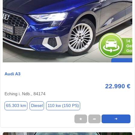
Audi A3
22.990 €
Eching i. Ndb., 84174
65.303 km
Diesel
110 kw (150 PS)
★
➦
➜