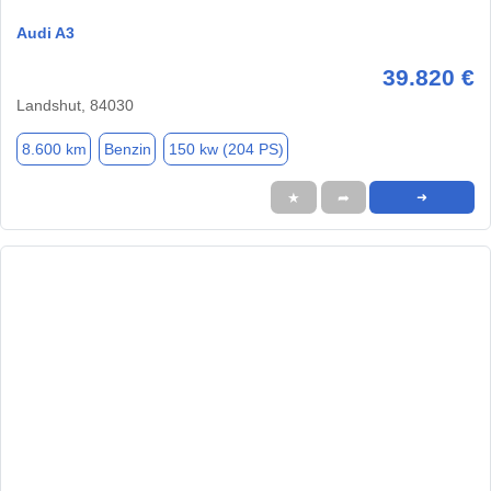
Audi A3
39.820 €
Landshut, 84030
8.600 km
Benzin
150 kw (204 PS)
★
➦
➜