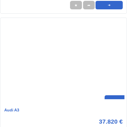
★
➦
➜
Audi A3
37.820 €