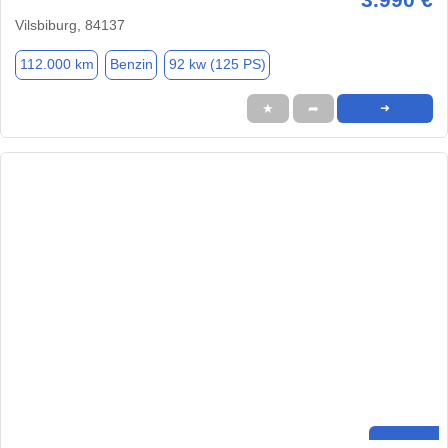
Vilsbiburg, 84137
112.000 km
Benzin
92 kw (125 PS)
★
➦
➜