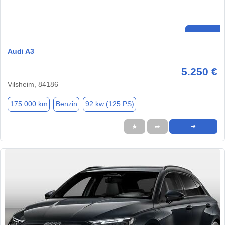
Audi A3
5.250 €
Vilsheim, 84186
175.000 km
Benzin
92 kw (125 PS)
★
➦
➜