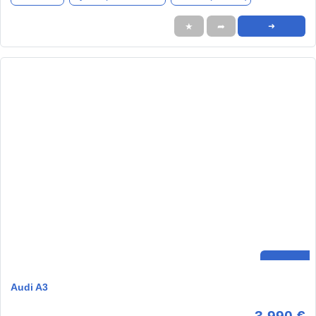
★
➦
➜
Audi A3
3.990 €