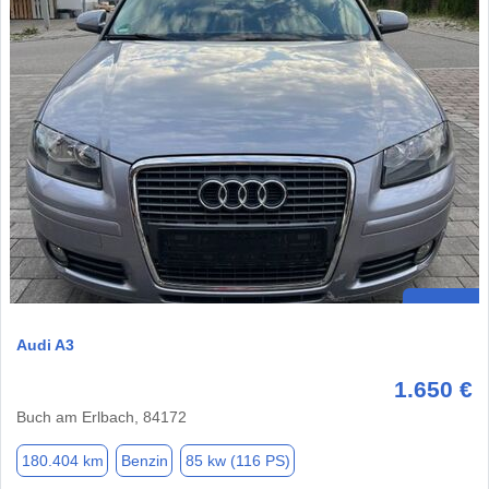
Audi A3
1.650 €
Buch am Erlbach, 84172
180.404 km
Benzin
85 kw (116 PS)