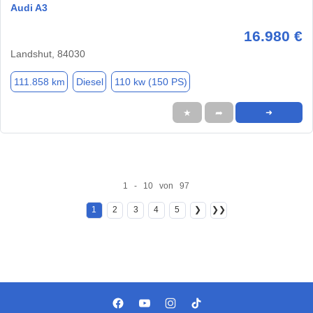
Audi A3
16.980 €
Landshut, 84030
111.858 km
Diesel
110 kw (150 PS)
★
➦
➜
1 - 10 von 97
1
2
3
4
5
❯
❯❯