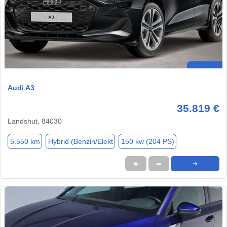
Audi A3
35.819 €
Landshut, 84030
5.550 km
Hybrid (Benzin/Elekt
150 kw (204 PS)
★
➦
➜