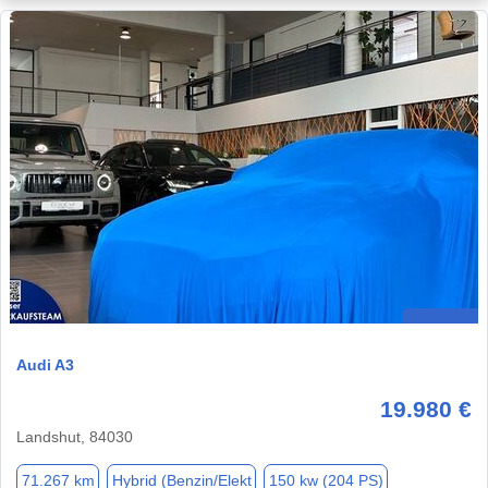
Audi A3
19.980 €
Landshut, 84030
71.267 km
Hybrid (Benzin/Elekt
150 kw (204 PS)