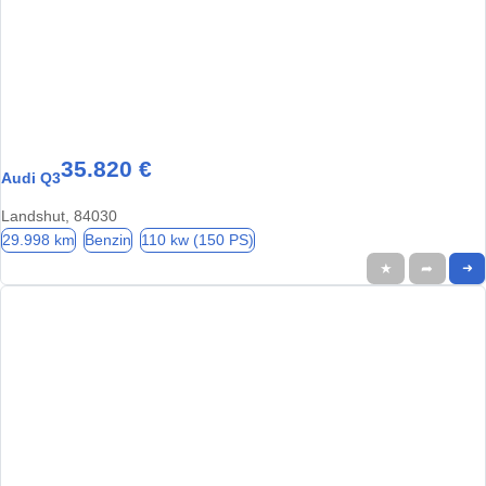
35.820 €
Audi Q3
Landshut, 84030
29.998 km
Benzin
110 kw (150 PS)
★
➦
➜