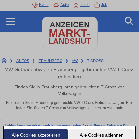
Event
Auto
Immo
Job
ANZEIGEN
MARKT-
LANDSHUT
❯
AUTOS
❯
FRAUNBERG
❯
VW
❯
T-CROSS
VW Gebrauchtwagen Fraunberg – gebrauchte VW T-Cross
entdecken
Finden Sie in Fraunberg Ihren gebrauchten T-Cross von
Volkswagen
Entdecken Sie in Fraunberg gebrauchte VW T-Cross Gebrauchtwagen. Hier
finden Sie für den T-Cross von Volkswagen die besten Angebote.
Leider konnten wir derzeit keine passenden Autos finden. Schauen Sie
bald wieder vorbei!
Alle Cookies akzeptieren
Alle Cookies ablehnen