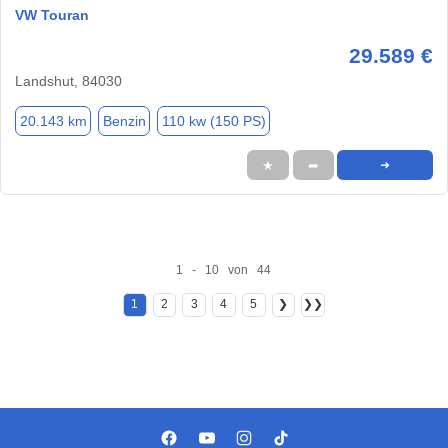
VW Touran
29.589 €
Landshut, 84030
20.143 km
Benzin
110 kw (150 PS)
★
➦
➜
1 - 10 von 44
1
2
3
4
5
❯
❯❯