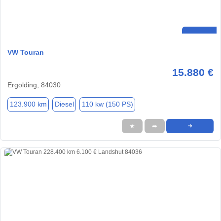
VW Touran
15.880 €
Ergolding, 84030
123.900 km
Diesel
110 kw (150 PS)
★
➦
➜