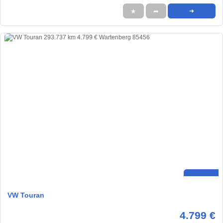
★
➦
➜
VW Touran
4.799 €