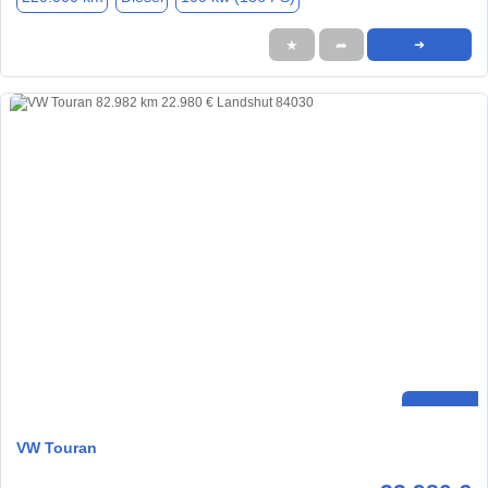
★
➦
➜
VW Touran