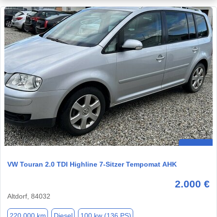
VW Touran 2.0 TDI Highline 7-Sitzer Tempomat AHK
2.000 €
Altdorf, 84032
220.000 km
Diesel
100 kw (136 PS)