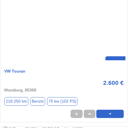
VW Touran
2.600 €
Moosburg, 85368
218.250 km
Benzin
75 kw (102 PS)
★
➦
➜