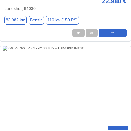
22.980 €
Landshut, 84030
82.982 km
Benzin
110 kw (150 PS)
★
➦
➜