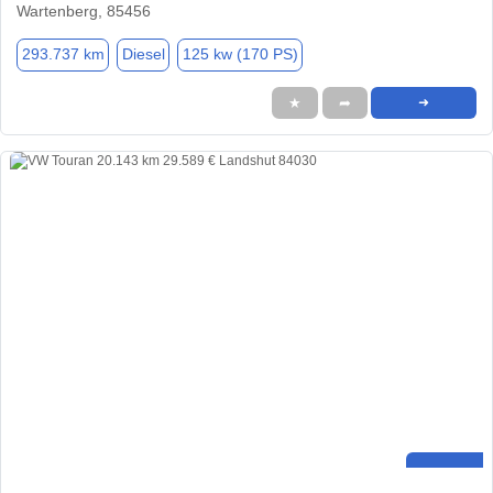
Wartenberg, 85456
293.737 km
Diesel
125 kw (170 PS)
★
➦
➜