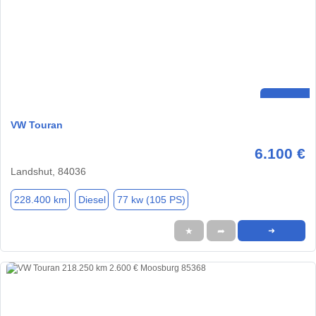
VW Touran
6.100 €
Landshut, 84036
228.400 km
Diesel
77 kw (105 PS)
★
➦
➜